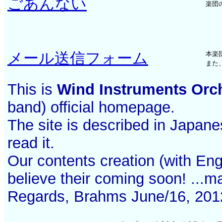
ごあんない
楽団
メール送信フォーム
本楽
また
This is
Wind Instruments Orc
band) official homepage.
The site is described in Japane
read it.
Our contents creation (with Engl
believe their coming soon! ...m
Regards, Brahms June/16, 201