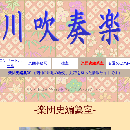
コンサートホ
楽団事務局
控室
楽団史編纂室
交通のご案
ール
楽団史編纂室
（楽団の活動の歴史、足跡を綴った情報サイトです）
このサイトはまだ作成中です。ごめんなさい・・。
-楽団史編纂室-