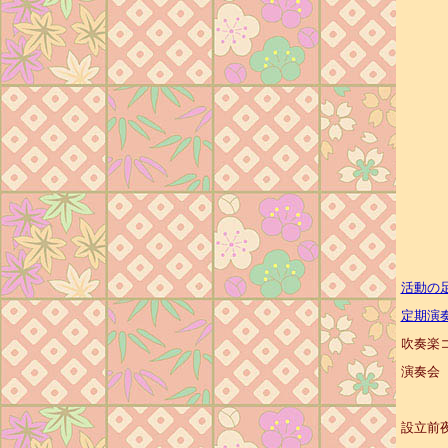
活動の
定期演
吹奏楽
演奏会
設立前